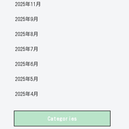
2025年11月
2025年9月
2025年8月
2025年7月
2025年6月
2025年5月
2025年4月
Categories