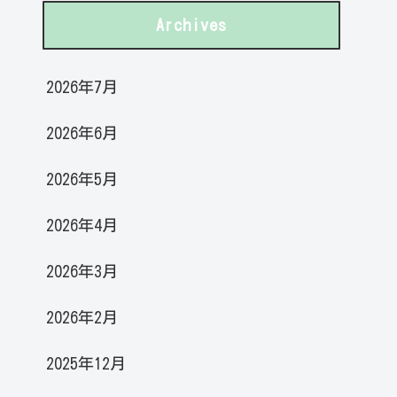
Archives
2026年7月
2026年6月
2026年5月
2026年4月
2026年3月
2026年2月
2025年12月