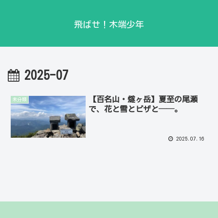
飛ばせ！木端少年
2025-07
【百名山・燧ヶ岳】夏至の尾瀬
未分類
で、花と雪とピザと──。
2025.07.16