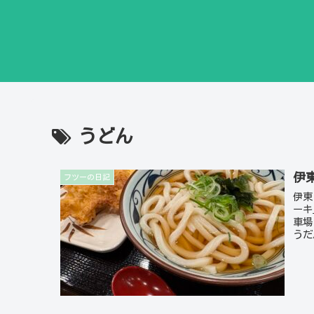
うどん
伊
フツーの日記
伊東
ーキ
車場
うだ