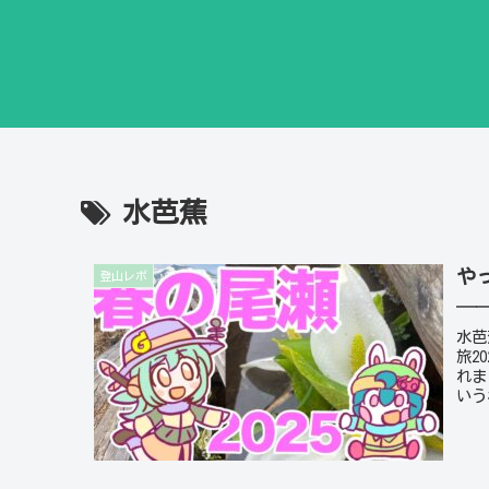
水芭蕉
や
登山レポ
─
水芭
旅2
れま
いう